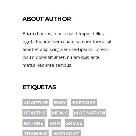
ABOUT AUTHOR
Etiam rhoncus, maecenas tempus tellus
eget. Rhoncus sem quam semper libero, sit
amet et adipiscing sem sed ipsum. Lorem
ipsum dolor sit amet, nullam quis ante
metus nec ante tempus.
ETIQUETAS
ADAPTIVE
EASY
EXERCISE
HEALTHY
MEALS
MOTIVATION
NATURE
RUN
SHOES
TRAINING
WORKOUT