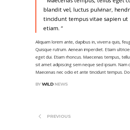
Maecenas tempus, tellus eget
blandit vel, luctus pulvinar, hend
tincidunt tempus vitae sapien ut 
etiam.
Aliquam lorem ante, dapibus in, viverra quis, feugi
Quisque rutrum. Aenean imperdiet. Etiam ultricies 
eget dui. Etiam rhoncus. Maecenas tempus, tel
sit amet adipiscing sem neque sed ipsum. Nam qua
Maecenas nec odio et ante tincidunt tempus. Don
BY
WILD
NEWS
PREVIOUS