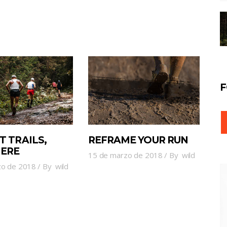
F
T TRAILS,
REFRAME YOUR RUN
ERE
15 de marzo de 2018
By
wild
zo de 2018
By
wild