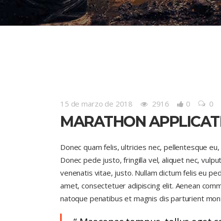
15 de marzo de 2018
2916
0
0
MARATHON APPLICAT
Donec quam felis, ultricies nec, pellentesque eu
Donec pede justo, fringilla vel, aliquet nec, vulpu
venenatis vitae, justo. Nullam dictum felis eu pe
amet, consectetuer adipiscing elit. Aenean com
natoque penatibus et magnis dis parturient montes