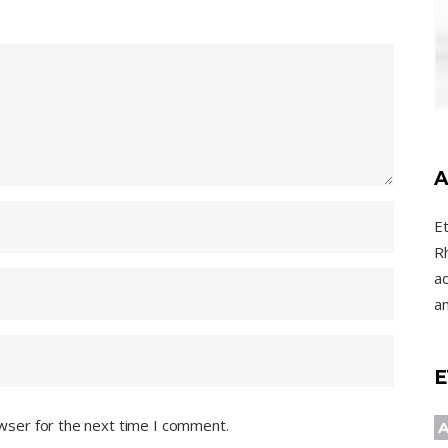
A
E
R
ad
a
E
wser for the next time I comment.
A