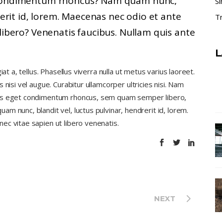
 condimentum rhoncus? Nam quam nunc,
Si
rerit id, lorem. Maecenas nec odio et ante
Tr
libero? Venenatis faucibus. Nullam quis ante
L
at a, tellus. Phasellus viverra nulla ut metus varius laoreet.
nisi vel augue. Curabitur ullamcorper ultricies nisi. Nam
lus eget condimentum rhoncus, sem quam semper libero,
m nunc, blandit vel, luctus pulvinar, hendrerit id, lorem.
ec vitae sapien ut libero venenatis.
NEXT