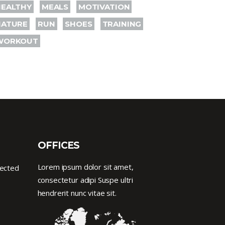
HEALTHY
MEALS
MOTIVATION
NATURE
RUN
SHOES
TRAINING
WORKOUT
OFFICES
Lorem ipsum dolor sit amet,
nected
consectetur adipi Suspe ultri
hendrerit nunc vitae sit.