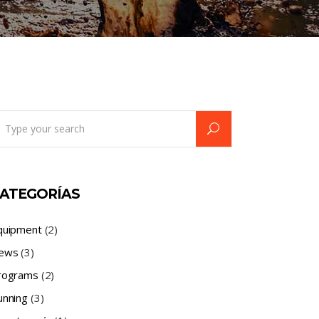
earch
r:
ATEGORÍAS
quipment
(2)
ews
(3)
rograms
(2)
unning
(3)