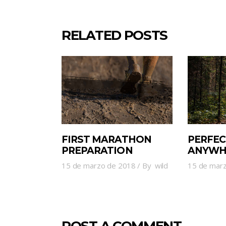
RELATED POSTS
FIRST MARATHON
PERFEC
PREPARATION
ANYWH
15 de marzo de 2018
By
wild
15 de mar