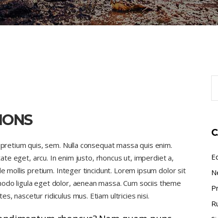
S
fo
IONS
C
, pretium quis, sem. Nulla consequat massa quis enim.
E
tate eget, arcu. In enim justo, rhoncus ut, imperdiet a,
de mollis pretium. Integer tincidunt. Lorem ipsum dolor sit
N
modo ligula eget dolor, aenean massa. Cum sociis theme
P
, nascetur ridiculus mus. Etiam ultricies nisi.
R