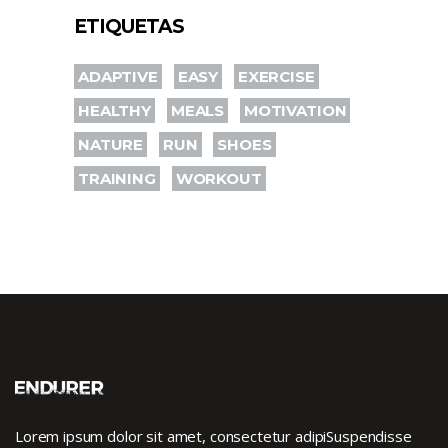
ETIQUETAS
ADAPTIVE
EASY
EXERCISE
HEALTHY
MEALS
MOTIVATION
NATURE
RUN
SHOES
TRAINING
WORKOUT
Lorem ipsum dolor sit amet, consectetur adipiSuspendisse