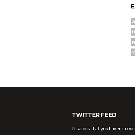
E
A
TWITTER FEED
It seams that you haven't con