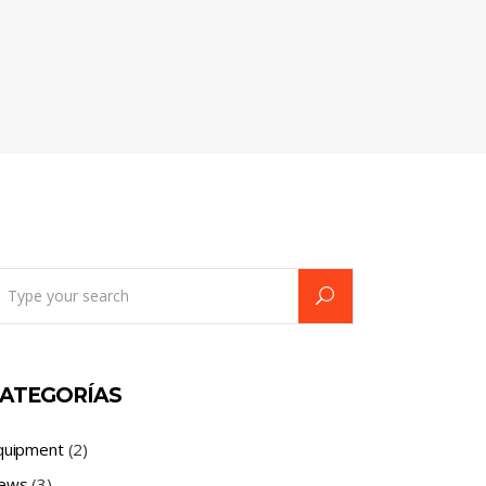
earch
r:
ATEGORÍAS
quipment
(2)
ews
(3)