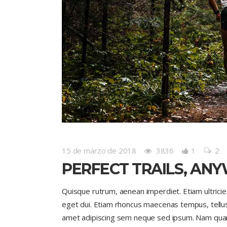
15 de marzo de 2018
3836
1
2
PERFECT TRAILS, AN
Quisque rutrum, aenean imperdiet. Etiam ultricies 
eget dui. Etiam rhoncus maecenas tempus, tell
amet adipiscing sem neque sed ipsum. Nam quam nu