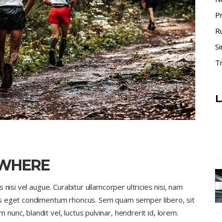
P
R
Si
Tr
L
YWHERE
nisi vel augue. Curabitur ullamcorper ultricies nisi, nam
us eget condimentum rhoncus. Sem quam semper libero, sit
nc, blandit vel, luctus pulvinar, hendrerit id, lorem.