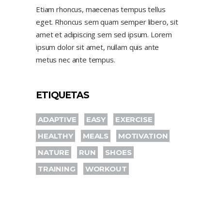
Etiam rhoncus, maecenas tempus tellus
eget. Rhoncus sem quam semper libero, sit
amet et adipiscing sem sed ipsum. Lorem
ipsum dolor sit amet, nullam quis ante
metus nec ante tempus.
ETIQUETAS
ADAPTIVE
EASY
EXERCISE
HEALTHY
MEALS
MOTIVATION
NATURE
RUN
SHOES
TRAINING
WORKOUT