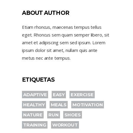
ABOUT AUTHOR
Etiam rhoncus, maecenas tempus tellus
eget. Rhoncus sem quam semper libero, sit
amet et adipiscing sem sed ipsum. Lorem
ipsum dolor sit amet, nullam quis ante
metus nec ante tempus.
ETIQUETAS
ADAPTIVE
EASY
EXERCISE
HEALTHY
MEALS
MOTIVATION
NATURE
RUN
SHOES
TRAINING
WORKOUT