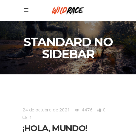
STANDARD NO
SIDEBAR
24 de octubre de 2021
4476
0
1
¡HOLA, MUNDO!