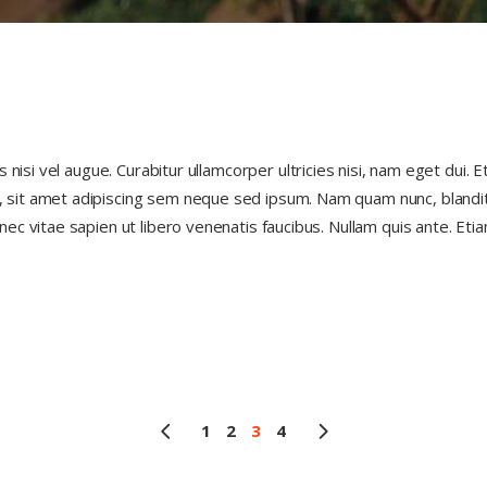
s nisi vel augue. Curabitur ullamcorper ultricies nisi, nam eget dui
t amet adipiscing sem neque sed ipsum. Nam quam nunc, blandit vel
c vitae sapien ut libero venenatis faucibus. Nullam quis ante. Etiam
1
2
3
4