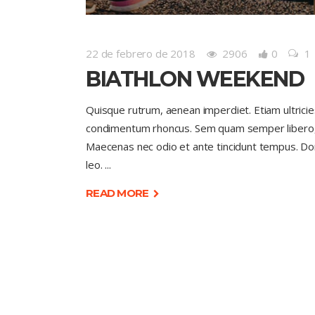
22 de febrero de 2018
2906
0
1
BIATHLON WEEKEND
Quisque rutrum, aenean imperdiet. Etiam ultricie
condimentum rhoncus. Sem quam semper libero, si
Maecenas nec odio et ante tincidunt tempus. Done
leo.
READ MORE