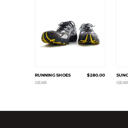
ADD TO CART
RUNNING SHOES
$
280.00
SUNG
GEAR
GEAR