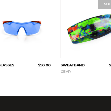
SO
ADD TO CART
READ MORE
LASSES
$
50.00
SWEATBAND
$
GEAR