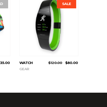
LD
SALE
ADD TO CART
35.00
WATCH
$
120.00
$
80.00
GEAR