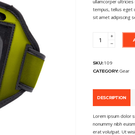
ullamcorper ultricie
tempus, tellus eget
sit amet adipiscing
Wristwatch
quantity
109
SKU:
Gear
CATEGORY:
DESCRIPTION
Lorem ipsum dolor si
nonummy nibh euismo
erat volutpat. Ut wi