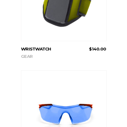
WRISTWATCH
$
140.00
GEAR
ADD TO CART