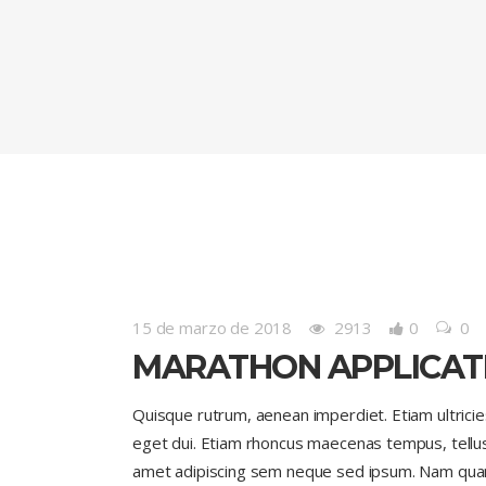
15 de marzo de 2018
2913
0
0
MARATHON APPLICAT
Quisque rutrum, aenean imperdiet. Etiam ultricies 
eget dui. Etiam rhoncus maecenas tempus, tell
amet adipiscing sem neque sed ipsum. Nam quam nu