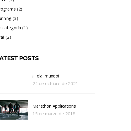
rograms
(2)
unning
(3)
n categoría
(1)
ail
(2)
ATEST POSTS
¡Hola, mundo!
24 de octubre de 2021
Marathon Applications
15 de marzo de 2018