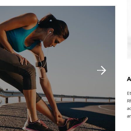
A
E
R
ad
a