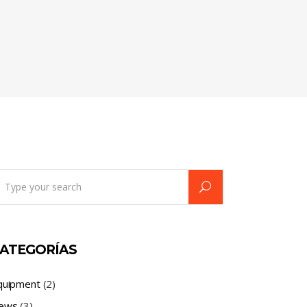
earch
r:
ATEGORÍAS
quipment
(2)
ews
(3)