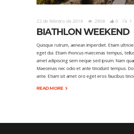
22 de febrero de 2018
2908
0
1
BIATHLON WEEKEND
Quisque rutrum, aenean imperdiet. Etiam ultricies 
eget dui. Etiam rhoncus maecenas tempus, tell
amet adipiscing sem neque sed ipsum. Nam quam nu
Maecenas nec odio et ante tincidunt tempus. Done
ante. Etiam sit amet orci eget eros faucibus tinci
READ MORE