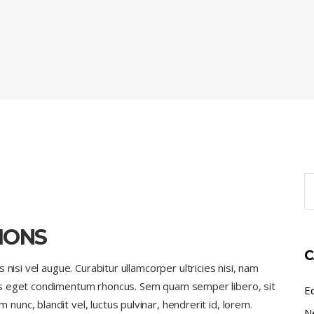
S
fo
IONS
C
nisi vel augue. Curabitur ullamcorper ultricies nisi, nam
us eget condimentum rhoncus. Sem quam semper libero, sit
E
nc, blandit vel, luctus pulvinar, hendrerit id, lorem.
N