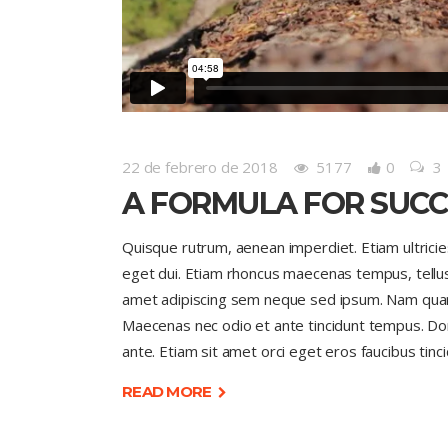
22 de febrero de 2018
5177
0
3
A FORMULA FOR SUCC
Quisque rutrum, aenean imperdiet. Etiam ultricies 
eget dui. Etiam rhoncus maecenas tempus, tell
amet adipiscing sem neque sed ipsum. Nam quam nu
Maecenas nec odio et ante tincidunt tempus. Done
ante. Etiam sit amet orci eget eros faucibus tinci
READ MORE