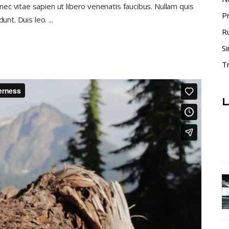
c vitae sapien ut libero venenatis faucibus. Nullam quis
P
dunt. Duis leo.
R
Si
Tr
L