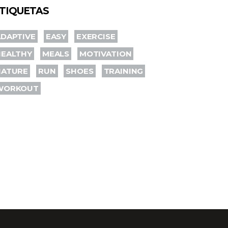
TIQUETAS
DAPTIVE
EASY
EXERCISE
HEALTHY
MEALS
MOTIVATION
NATURE
RUN
SHOES
TRAINING
WORKOUT