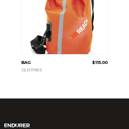
ADD TO CART
BAG
$
115.00
CLOTHES