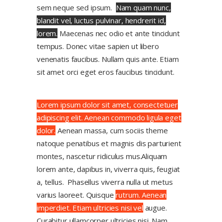
sem neque sed ipsum.
Nam quam nunc,
blandit vel, luctus pulvinar, hendrerit id,
lorem.
Maecenas nec odio et ante tincidunt
tempus. Donec vitae sapien ut libero
venenatis faucibus. Nullam quis ante. Etiam
sit amet orci eget eros faucibus tincidunt.
Lorem ipsum dolor sit amet, consectetuer
adipiscing elit. Aenean commodo ligula eget
dolor.
Aenean massa, cum sociis theme
natoque penatibus et magnis dis parturient
montes, nascetur ridiculus mus.Aliquam
lorem ante, dapibus in, viverra quis, feugiat
a, tellus.
Phasellus viverra nulla ut metus
varius laoreet. Quisque
rutrum. Aenean
imperdiet. Etiam ultricies nisi vel
augue.
Curabitur ullamcorper ultricies nisi. Nam